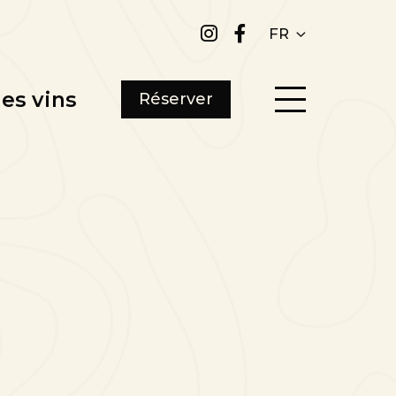
FR
es vins
Réserver